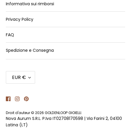
Informativa sui rimborsi
Privacy Policy
FAQ
Spedizione e Consegna
Devise
EUR €
Droit d'auteur © 2026
GOLDENLOOP GIOIELLI
.
Nova Aurum S.R.L. P.Iva IT02708170598 | Via Farini 2, 04100
Latina (LT)